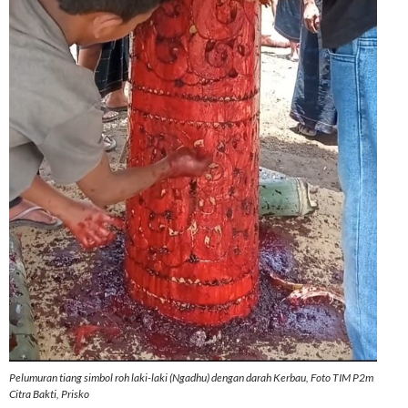
Pelumuran tiang simbol roh laki-laki (Ngadhu) dengan darah Kerbau, Foto TIM P2m
Citra Bakti, Prisko