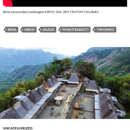
Bena menyambut rombongan KBKM, Dok: ARY-TIM P2M Citra Bakti
BENA
MBKM
NGADA
PKMCITRABAKTI
TIWORIWU
UNCATEGORIZED