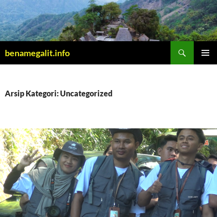
Cari
benamegalit.info
LANGSUNG
MENU
KE
UTAMA
ISI
Arsip Kategori: Uncategorized