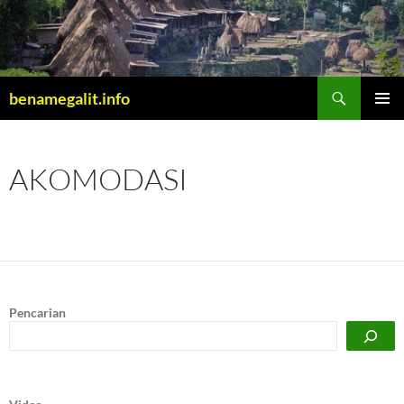
Cari
benamegalit.info
LANGSUNG
MENU
KE
UTAMA
ISI
AKOMODASI
Pencarian