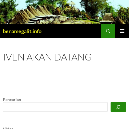
Cari
benamegalit.info
LANGSUNG
MENU
KE
UTAMA
ISI
IVEN AKAN DATANG
Pencarian
Video